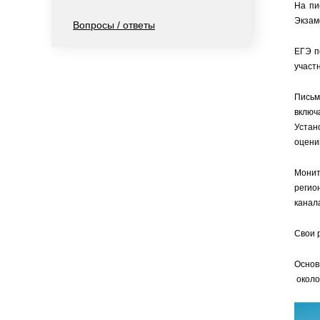
На пи
Экзам
Вопросы / ответы
ЕГЭ п
участн
Письм
включ
Устан
оцени
Монит
регио
канал
Свои 
Основ
около