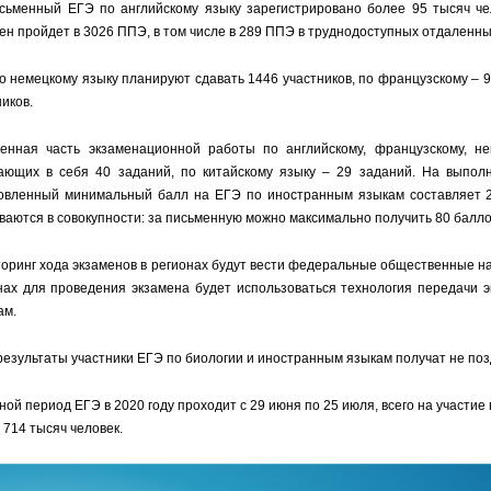
сьменный ЕГЭ по английскому языку зарегистрировано более 95 тысяч чел
ен пройдет в 3026 ППЭ, в том числе в 289 ППЭ в труднодоступных отдаленны
о немецкому языку планируют сдавать 1446 участников, по французскому – 94
иков.
енная часть экзаменационной работы по английскому, французскому, не
ающих в себя 40 заданий, по китайскому языку – 29 заданий. На выполн
овленный минимальный балл на ЕГЭ по иностранным языкам составляет 2
ваются в совокупности: за письменную можно максимально получить 80 баллов
оринг хода экзаменов в регионах будут вести федеральные общественные н
нах для проведения экзамена будет использоваться технология передачи
ам.
результаты участники ЕГЭ по биологии и иностранным языкам получат не позд
ной период ЕГЭ в 2020 году проходит с 29 июня по 25 июля, всего на участие
 714 тысяч человек.