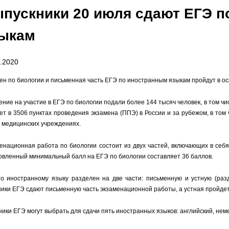
пускники 20 июля сдают ЕГЭ п
ыкам
.2020
ен по биологии и письменная часть ЕГЭ по иностранным языкам пройдут в ос
ение на участие в ЕГЭ по биологии подали более 144 тысяч человек, в том чи
ет в 3506 пунктах проведения экзамена (ППЭ) в России и за рубежом, в том
 медицинских учреждениях.
енационная работа по биологии состоит из двух частей, включающих в себя 
овленный минимальный балл на ЕГЭ по биологии составляет 36 баллов.
о иностранному языку разделен на две части: письменную и устную (раз
ники ЕГЭ сдают письменную часть экзаменационной работы, а устная пройдет 
ники ЕГЭ могут выбрать для сдачи пять иностранных языков: английский, неме