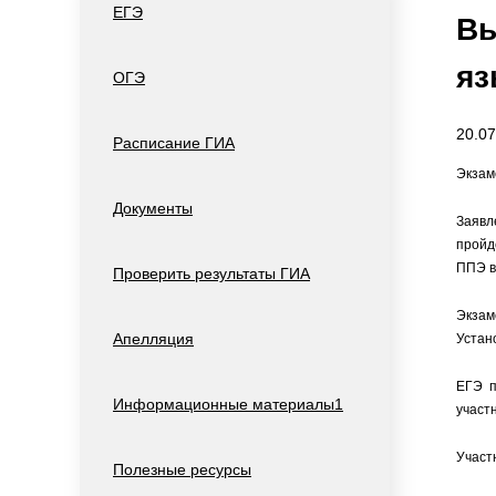
ЕГЭ
Вы
яз
ОГЭ
20.07
Расписание ГИА
Экзам
Документы
Заявл
пройд
ППЭ в
Проверить результаты ГИА
Экзам
Апелляция
Устан
ЕГЭ п
Информационные материалы1
участ
Участ
Полезные ресурсы