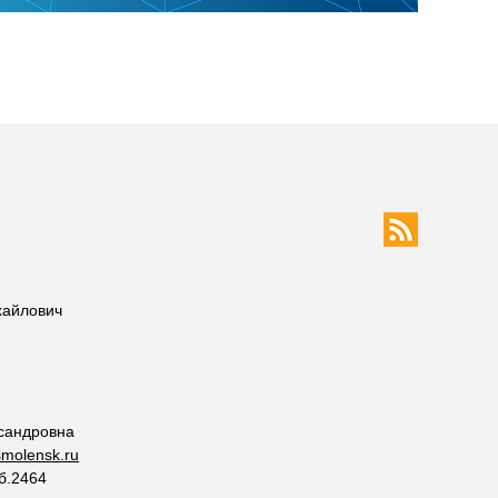
хайлович
сандровна
molensk.ru
об.2464