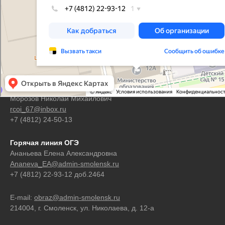
Контакты
Горячая линия ЕГЭ
Морозов Николай Михайлович
rcoi_67@inbox.ru
+7 (4812) 24-50-13
Горячая линия ОГЭ
Ананьева Елена Александровна
Ananeva_EA@admin-smolensk.ru
+7 (4812) 22-93-12 доб.2464
E-mail:
obraz@admin-smolensk.ru
214004, г. Смоленск, ул. Николаева, д. 12-а