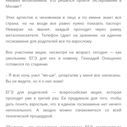
никаких мобильников. Кто решился пройти тестирование в
Москве?
Этих артистов и чиновников в лицо и по имени знает вся
страна, но на входе все равно нужно показать паспорт.
Невзирая на звания, каждый проходит через рамку
металлоискателя. Телефон сдает на хранение: на едином
госэкзамене для родителей все по-взрослому.
Все участники акции, несмотря на возраст, сегодня — как
школьники. ЕГЭ для них в новинку. Геннадий Онищенко
готовился по старинке.
- Я всю ночь учил "жи-ши", шпаргалки у меня все написаны.
Вы не видите, но я о них знаю!
ЕГЭ для родителей — всероссийская акция, которая
проходит уже в третий раз. Ее придумали для того, чтобы
дать понять взрослым, что в едином госэкзамене нет ничего
непосильного. А заодно можно ознакомиться со всей
технической процедурой.
"Показать, что технология проведения ЕГЭ соответствует