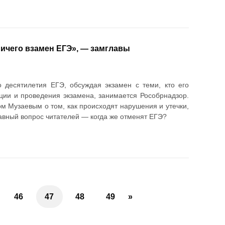
ничего взамен ЕГЭ», — замглавы
 десятилетия ЕГЭ, обсуждая экзамен с теми, кто его
ации и проведения экзамена, занимается Рособрнадзор.
м Музаевым о том, как происходят нарушения и утечки,
лавный вопрос читателей — когда же отменят ЕГЭ?
46
47
48
49
»