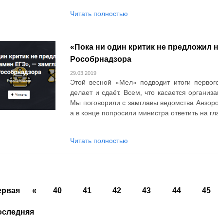
Читать полностью
«Пока ни один критик не предложил 
Рособрнадзора
29.03.2019
Этой весной «Мел» подводит итоги первого
делает и сдаёт. Всем, что касается организ
Мы поговорили с замглавы ведомства Анзоро
а в конце попросили министра ответить на г
Читать полностью
ервая
«
40
41
42
43
44
45
оследняя