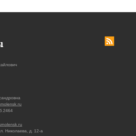
ы
хайлович
сандровна
molensk.ru
об.2464
molensk.ru
ул. Николаева, д. 12-а