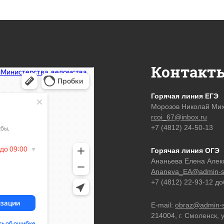
Контакт
Горячая линия ЕГЭ
Морозов Николай Ми
rcoi_67@inbox.ru
+7 (4812) 24-50-13
Горячая линия ОГЭ
Ананьева Елена Алек
Ananeva_EA@admin-s
+7 (4812) 22-93-12 д
E-mail:
obraz@admin-s
214004, г. Смоленск, 