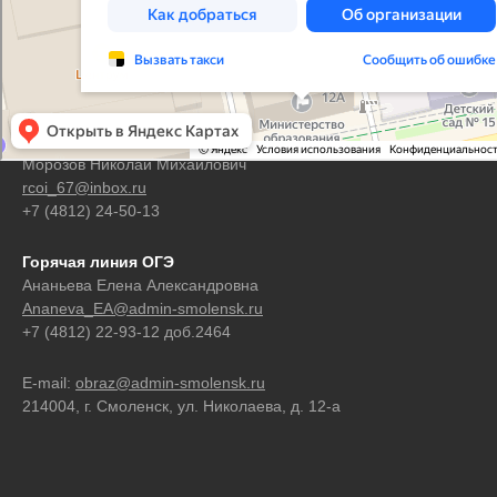
Контакты
Горячая линия ЕГЭ
Морозов Николай Михайлович
rcoi_67@inbox.ru
+7 (4812) 24-50-13
Горячая линия ОГЭ
Ананьева Елена Александровна
Ananeva_EA@admin-smolensk.ru
+7 (4812) 22-93-12 доб.2464
E-mail:
obraz@admin-smolensk.ru
214004, г. Смоленск, ул. Николаева, д. 12-а