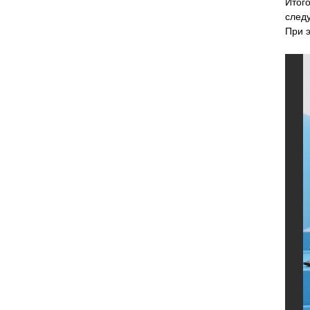
Итог
след
При э