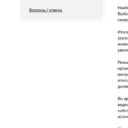
Наиб
Вопросы / ответы
Выбо
смире
Итог
(изл
возм
увели
Реко
орга
мета
итог
долж
Во в
виде
собс
источ