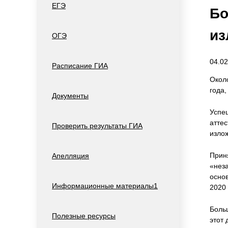
ЕГЭ
Бо
из
ОГЭ
04.02
Расписание ГИА
Окол
года,
Документы
Успе
атте
Проверить результаты ГИА
изло
Прин
Апелляция
«нез
осно
Информационные материалы1
2020 
Больш
Полезные ресурсы
этот 