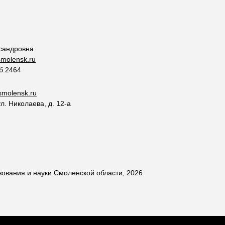
сандровна
molensk.ru
об.2464
molensk.ru
ул. Николаева, д. 12-а
ования и науки Смоленской области, 2026