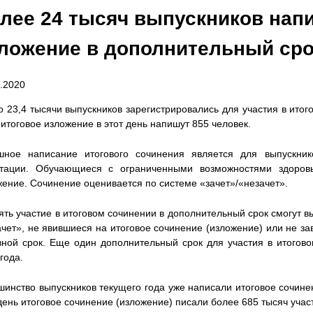
лее 24 тысяч выпускников напи
ложение в дополнительный сро
.2020
о 23,4 тысячи выпускников зарегистрировались для участия в ито
 итоговое изложение в этот день напишут 855 человек.
шное написание итогового сочинения является для выпускник
стации. Обучающиеся с ограниченными возможностями здоровь
жение. Сочинение оценивается по системе «зачет»/«незачет».
ять участие в итоговом сочинении в дополнительный срок смогут 
ачет», не явившиеся на итоговое сочинение (изложение) или не 
вной срок. Еще один дополнительный срок для участия в итогово
года.
инство выпускников текущего года уже написали итоговое сочинен
день итоговое сочинение (изложение) писали более 685 тысяч учас