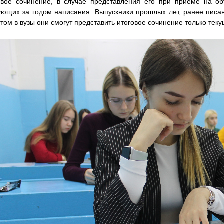
овое сочинение, в случае представления его при приеме на обу
ующих за годом написания. Выпускники прошлых лет, ранее писав
том в вузы они смогут представить итоговое сочинение только тек