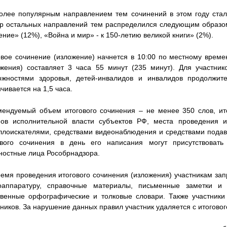
олее популярным направлением тем сочинений в этом году стал
р остальных направлений тем распределился следующим образом:
ние» (12%), «Война и мир» - к 150-летию великой книги» (2%).
овое сочинение (изложение) начнется в 10:00 по местному време
ожения) составляет 3 часа 55 минут (235 минут). Для участник
ожностями здоровья, детей-инвалидов и инвалидов продолжите
чивается на 1,5 часа.
мендуемый объем итогового сочинения – не менее 350 слов, ит
нов исполнительной власти субъектов РФ, места проведения ит
ллоискателями, средствами видеонаблюдения и средствами подав
ового сочинения в день его написания могут присутствоват
ностные лица Рособрнадзора.
ремя проведения итогового сочинения (изложения) участникам зап
оаппаратуру, справочные материалы, письменные заметки и
твенные орфографические и толковые словари. Также участники
ников. За нарушение данных правил участник удаляется с итоговог