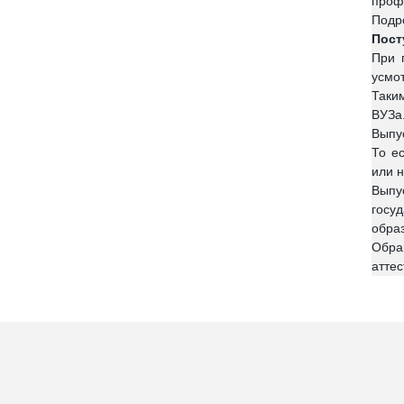
проф
Подр
Пост
При 
усмо
Таки
ВУЗа
Выпу
То е
или н
Выпу
госу
обра
Обра
аттес