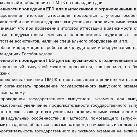
ткладывайте обращение в ПМПК на последние дни!
енности проведения ЕГЭ для выпускников с ограниченными 
дарственная итоговая аттестация проводится с учетом особе
ожностей и состояния здоровья выпускников с ограниченными возм
означает, что при проведении итоговой аттестации в зависимости
овья предусмотрены: меньшая наполняемость аудиторных по
тствие ассистентов, наличие специального оборудования и т.п.
обная информация о требованиях к аудитории и оборудованию на
мендациях Рособрнадзора
енности проведения ГВЭ для выпускников с ограниченными 
дарственный выпускной экзамен проводится, как правило, на ба
кник.
сновании заключения ПМПК по согласованию с родителями (зако
т организовать проведение государственного выпускного экза
вья на дому.
проведении государственного выпускного экзамена для вып
усмотрены: увеличение продолжительности государственного выпу
стента, оказывающего выпускникам с ограниченными возможностя
ндивидуальных особенностей, в частности, помогающего выпускни
мить задание, общаться с экзаменатором; возможность использова
одолжительность государственного выпускного экзамена не вклю