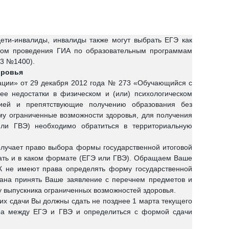
ети-инвалиды, инвалиды также могут выбрать ЕГЭ как
дком проведения ГИА по образовательным программам
13 №1400).
оровья
ации» от 29 декабря 2012 года № 273 «Обучающийся с
е недостатки в физическом и (или) психологическом
ссией и препятствующие получению образования без
му ограниченные возможности здоровья, для получения
или ГВЭ) необходимо обратиться в территориальную
лучает право выбора формы государственной итоговой
авать и в каком формате (ЕГЭ или ГВЭ). Обращаем Ваше
К не имеют права определять форму государственной
зана принять Ваше заявление с перечнем предметов и
 выпускника ограниченных возможностей здоровья.
их сдачи Вы должны сдать не позднее 1 марта текущего
ора между ЕГЭ и ГВЭ и определиться с формой сдачи