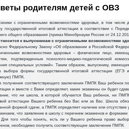
веты родителям детей с ОВЗ
скники с ограниченными возможностями здоровья, в том числе д
у государственной итоговой аттестации в соответствии с Поря
него общего образования (приказ Минобрнауки России от 24.12.20
относится к выпускникам с ограниченными возможностями зд
асно Федеральному Закону «Об образовании в Российской Федер
ниченными возможностями здоровья – физическое лицо, имеюще
итии, подтвержденные психолого-медико-педагогической коми
ания специальных условий». Таким образом, выпускнику, имеюще
а выбора формы государственной итоговой аттестации (ЕГЭ 
ужную) ПМПК.
е получения соответствующего заключения ПМПК Ваш ребенок по
стации и вместе с Вами определяет, какие экзамены он будет сд
ание, что ни школа, в которой обучается Ваш ребенок, ни ПМП
овой аттестации Вашего ребенка без Вас или за Вас. Школа обя
анной формой сдачи, а ПМПК определяет наличие или отсутствие у
минаем, что заявление в школу с перечнем экзаменов и формами 
. Для того чтобы понять, есть ли у Вашего ребенка право выб
менов, необходимо получить соответствующее заключение ПМПК.