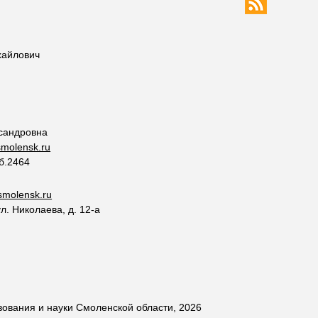
хайлович
сандровна
molensk.ru
об.2464
molensk.ru
ул. Николаева, д. 12-а
ования и науки Смоленской области, 2026