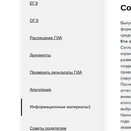
ЕГЭ
Со
ОГЭ
Выпу
форм
сред
Расписание ГИА
Кто 
Согл
огра
Документы
разв
созд
прав
Проверить результаты ГИА
(окр
Посл
Апелляция
атте
вним
итог
Информационные материалы1
выбр
Напо
года
экза
Советы родителям