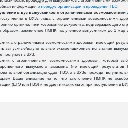
илактических процедур для выпускников с ограниченными возможн
обная информация
о порядке организации и проведения ГВЭ
.
упление в вуз выпускников с ограниченными возможностями
поступлении в ВУЗы лица с ограниченными возможностями здор
трению оригинал или ксерокопию документа, подтверждающего огр
м образом, заключение ПМПК, полученное выпускником до 1 март
.
скник с ограниченными возможностями здоровья, имеющий результ
сть выпускные/вступительные экзаменационные испытания выпускн
е поступает в ВУЗ.
скник с ограниченными возможностями здоровья, который выб
дарственного выпускного экзамена (не имеющий результатов
зовательной организации сдает ГВЭ, а в ВУЗе проходит вступител
щаем Ваше внимание на то, что заключение ПМПК не освобожд
тации (ЕГЭ или ГВЭ) и не дает никаких льгот при поступлении в ВУ