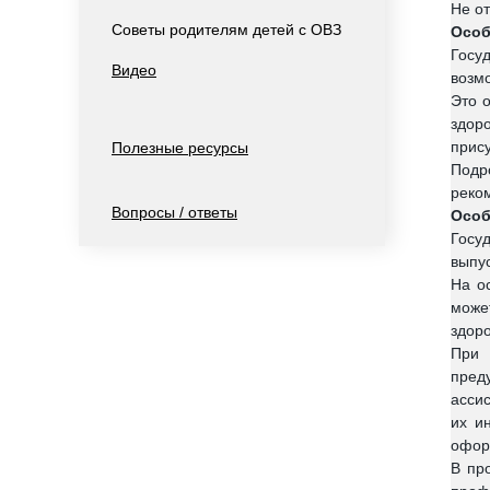
Не о
Советы родителям детей с ОВЗ
Особ
Госу
Видео
возм
Это 
здор
прису
Полезные ресурсы
Подр
реко
Вопросы / ответы
Особ
Госу
выпус
На о
може
здоро
При 
пред
асси
их и
офор
В пр