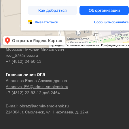
Контакты
Горячая линия ЕГЭ
Морозов Николай Михайлович
rcoi_67@inbox.ru
+7 (4812) 24-50-13
Горячая линия ОГЭ
Ананьева Елена Александровна
Ananeva_EA@admin-smolensk.ru
+7 (4812) 22-93-12 доб.2464
E-mail:
obraz@admin-smolensk.ru
214004, г. Смоленск, ул. Николаева, д. 12-а