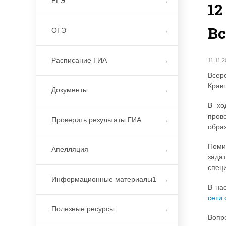
ЕГЭ
12
Вс
ОГЭ
Расписание ГИА
11.11.
Всер
Крав
Документы
В хо
пров
Проверить результаты ГИА
образ
Поми
Апелляция
зада
спец
Информационные материалы1
В на
сети
Полезные ресурсы
Вопр