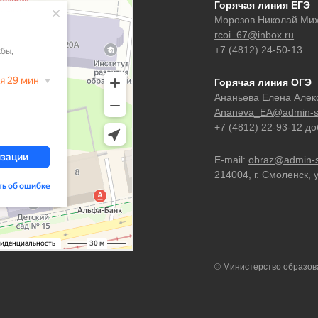
Горячая линия ЕГЭ
Морозов Николай Ми
rcoi_67@inbox.ru
+7 (4812) 24-50-13
Горячая линия ОГЭ
Ананьева Елена Алек
Ananeva_EA@admin-s
+7 (4812) 22-93-12 д
E-mail:
obraz@admin-s
214004, г. Смоленск, 
© Министерство образова