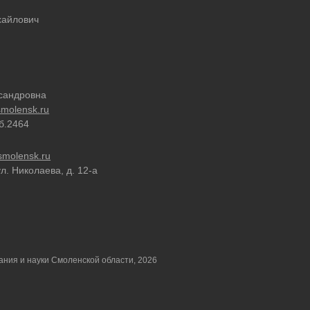
хайлович
сандровна
molensk.ru
об.2464
molensk.ru
ул. Николаева, д. 12-а
ния и науки Смоленской области, 2026