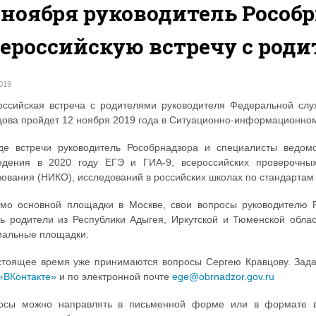
 ноября руководитель Рособ
ероссийскую встречу с род
2019
оссийская встреча с родителями руководителя Федеральной слу
цова пройдет 12 ноября 2019 года в Ситуационно-информационном
де встречи руководитель Рособрнадзора и специалисты ведом
едения в 2020 году ЕГЭ и ГИА-9, всероссийских проверочных
ования (НИКО), исследований в российских школах по стандартам 
мо основной площадки в Москве, свои вопросы руководителю 
ть родители из Республики Адыгея, Иркутской и Тюменской облас
иальные площадки.
стоящее время уже принимаются вопросы Сергею Кравцову. Зад
 «ВКонтакте»
и по электронной почте
ege@obrnadzor.gov.ru
осы можно направлять в письменной форме или в формате в