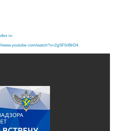
dex.ru
://www.youtube.com/watch?v=2gSF0rBlrD4